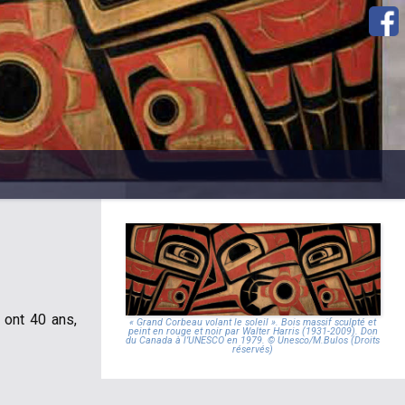
 ont 40 ans,
« Grand Corbeau volant le soleil ». Bois massif sculpté et
peint en rouge et noir par Walter Harris (1931-2009). Don
du Canada à l’UNESCO en 1979. © Unesco/M.Bulos (Droits
réservés)