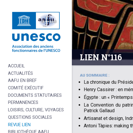
LIEN N°116
ACCUEIL
ACTUALITÉS
AU SOMMAIRE :
AAFU EN BREF
La chronique du Présid
COMITÉ EXÉCUTIF
Henry Cassirer : en mé
DOCUMENTS STATUTAIRES
Égypte : un « Printemps
PERMANENCES
La Convention du patri
LOISIRS, CULTURE, VOYAGES
Patrick Gallaud
QUESTIONS SOCIALES
Artisanat et design, In
REVUE LIEN
Antoni Tàpies: making th
BIBLIOTHÈQUE AAFU