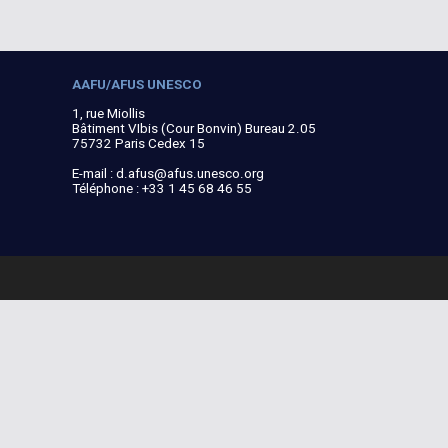
AAFU/AFUS UNESCO
1, rue Miollis
Bâtiment VIbis (Cour Bonvin) Bureau 2.05
75732 Paris Cedex 15
E-mail :
d.afus@afus.unesco.org
Téléphone : +33 1 45 68 46 55