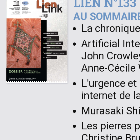
LIEN N°133
AU SOMMAIRE
La chronique
Artificial In
John Crowley
Anne-Cécile
L'urgence et 
internet de l
Murasaki Shib
Les pierres 
Christine Br