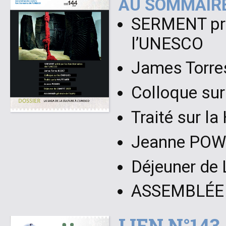
AU SOMMAIRE
SERMENT prêt
l’UNESCO
James Torr
Colloque su
Traité sur 
Jeanne PO
Déjeuner de 
ASSEMBLÉE g
LIEN N°143