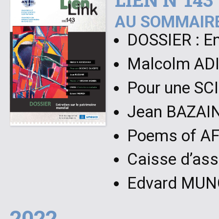
AU SOMMAIRE
DOSSIER : En
Malcolm AD
Pour une S
Jean BAZAI
Poems of 
Caisse d’as
Edvard MU
2022